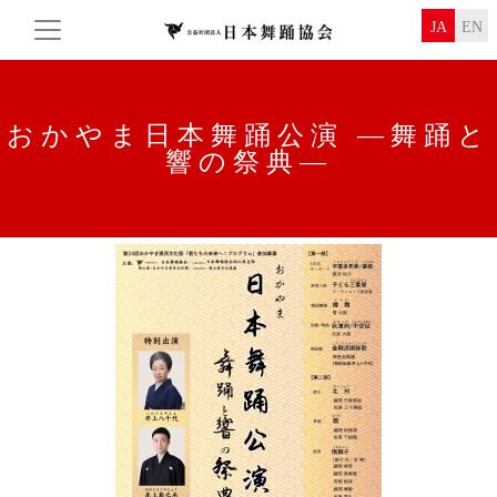
JA
EN
おかやま日本舞踊公演 ―舞踊と
響の祭典―