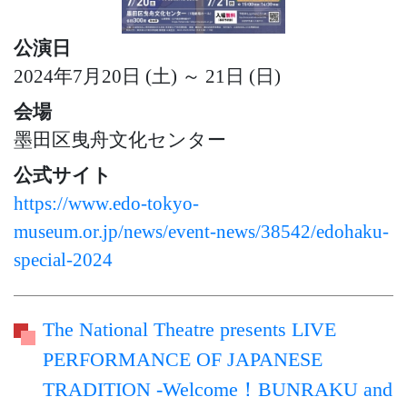
公演日
2024年7月20日 (土) ～ 21日 (日)
会場
墨田区曳舟文化センター
公式サイト
https://www.edo-tokyo-
museum.or.jp/news/event-news/38542/edohaku-
special-2024
The National Theatre presents LIVE
PERFORMANCE OF JAPANESE
TRADITION -Welcome！BUNRAKU and