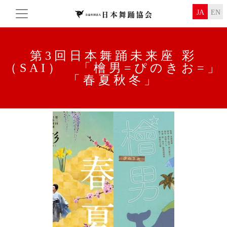
JA
EN
第3回日本舞踊未来座 彩
（SAI）
「檜男=ぴのきお=」
「春夏秋冬」