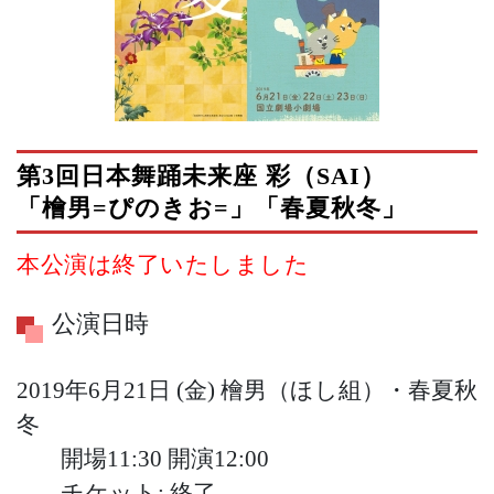
第3回日本舞踊未来座 彩（SAI）
「檜男=ぴのきお=」
「春夏秋冬」
本公演は終了いたしました
公演日時
2019年6月21日 (金)
檜男（ほし組）・春夏秋
冬
開場11:30
開演12:00
チケット: 終了