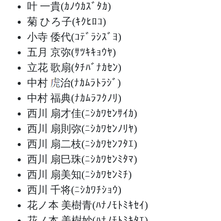
叶 一貴
(ｶﾉｳｶｽﾞﾀｶ)
菊 ひろ子
(ｷｸﾋﾛｺ)
小寺 倭代
(ｺﾃﾞﾗｼｽﾞﾖ)
五月 京弥
(ｻﾂｷｷｮｳﾔ)
立花 歌扇
(ﾀﾁﾊﾞﾅｶｾﾝ)
中村
治
(ﾅｶﾑﾗﾄﾗｼﾞ)
中村 福典
(ﾅｶﾑﾗﾌｸﾉﾘ)
西川 扇才佳
(ﾆｼｶﾜｾﾝｻｲｶ)
西川 扇則弥
(ﾆｼｶﾜｾﾝﾉﾘﾔ)
西川 扇二枝
(ﾆｼｶﾜｾﾝﾌﾀｴ)
西川 扇巳珠
(ﾆｼｶﾜｾﾝﾐﾀﾏ)
西川 扇美知
(ﾆｼｶﾜｾﾝﾐﾁ)
西川 千将
(ﾆｼｶﾜﾁｼｮｳ)
花ノ本 美樹青
(ﾊﾅﾉﾓﾄﾐｷｾｲ)
花ノ本 美樹妙
(ﾊﾅﾉﾓﾄﾐｷﾀｴ)