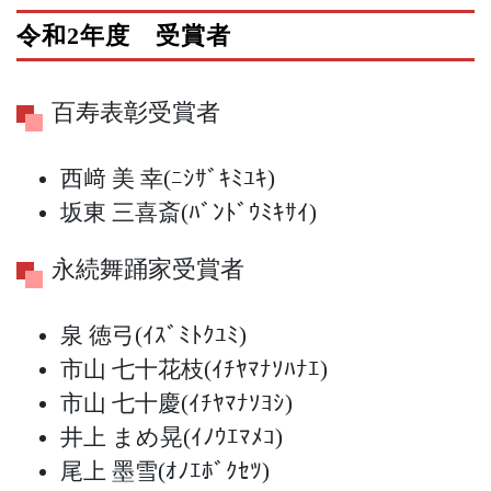
令和2年度 受賞者
百寿表彰受賞者
西﨑 美 幸
(ﾆｼｻﾞｷﾐﾕｷ)
坂東 三喜斎
(ﾊﾞﾝﾄﾞｳﾐｷｻｲ)
永続舞踊家受賞者
泉 徳弓
(ｲｽﾞﾐﾄｸﾕﾐ)
市山 七十花枝
(ｲﾁﾔﾏﾅｿﾊﾅｴ)
市山 七十慶
(ｲﾁﾔﾏﾅｿﾖｼ)
井上 まめ晃
(ｲﾉｳｴﾏﾒｺ)
尾上 墨雪
(ｵﾉｴﾎﾞｸｾﾂ)